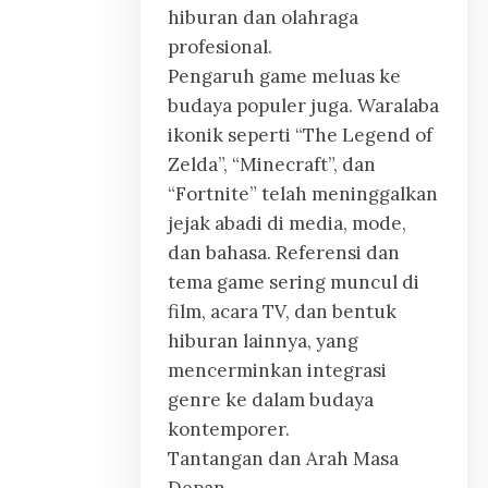
hiburan dan olahraga
profesional.
Pengaruh game meluas ke
budaya populer juga. Waralaba
ikonik seperti “The Legend of
Zelda”, “Minecraft”, dan
“Fortnite” telah meninggalkan
jejak abadi di media, mode,
dan bahasa. Referensi dan
tema game sering muncul di
film, acara TV, dan bentuk
hiburan lainnya, yang
mencerminkan integrasi
genre ke dalam budaya
kontemporer.
Tantangan dan Arah Masa