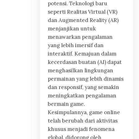
potensi. Teknologi baru
seperti Realitas Virtual (VR)
dan Augmented Reality (AR)
menjanjikan untuk
menawarkan pengalaman
yang lebih imersif dan
interaktif. Kemajuan dalam
kecerdasan buatan (AI) dapat
menghasilkan lingkungan
permainan yang lebih dinamis
dan responsif, yang semakin
meningkatkan pengalaman
bermain game.
Kesimpulannya, game online
telah berubah dari aktivitas
khusus menjadi fenomena
global, didorong oleh