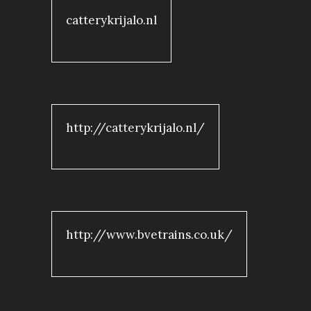
catterykrijalo.nl
http://catterykrijalo.nl/
http://www.bvetrains.co.uk/