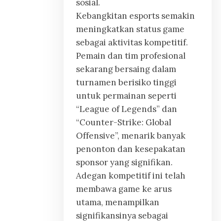
sosial.
Kebangkitan esports semakin
meningkatkan status game
sebagai aktivitas kompetitif.
Pemain dan tim profesional
sekarang bersaing dalam
turnamen berisiko tinggi
untuk permainan seperti
“League of Legends” dan
“Counter-Strike: Global
Offensive”, menarik banyak
penonton dan kesepakatan
sponsor yang signifikan.
Adegan kompetitif ini telah
membawa game ke arus
utama, menampilkan
signifikansinya sebagai