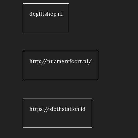
degiftshop.nl
http://nuamersfoort.nl/
https://slothstation.id