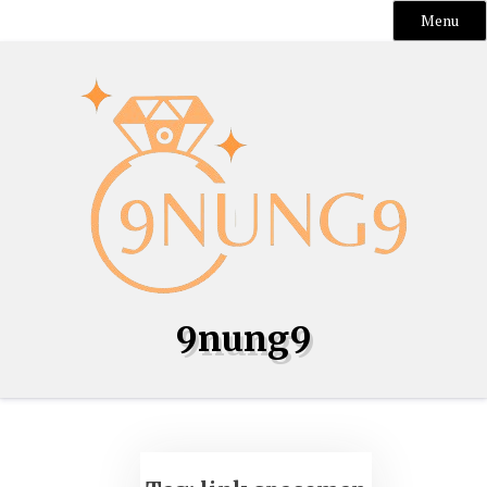
Menu
Skip
to
content
9nung9