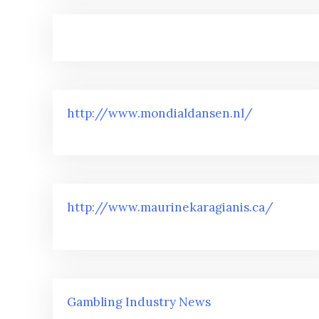
http://www.mondialdansen.nl/
http://www.maurinekaragianis.ca/
Gambling Industry News