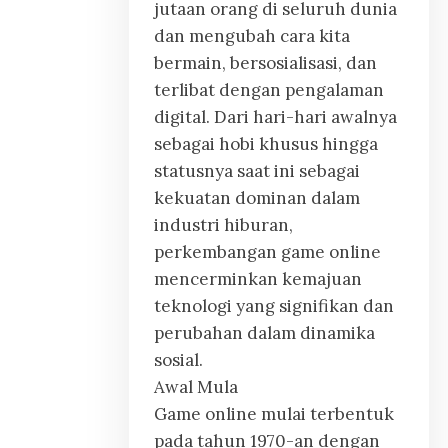
jutaan orang di seluruh dunia
dan mengubah cara kita
bermain, bersosialisasi, dan
terlibat dengan pengalaman
digital. Dari hari-hari awalnya
sebagai hobi khusus hingga
statusnya saat ini sebagai
kekuatan dominan dalam
industri hiburan,
perkembangan game online
mencerminkan kemajuan
teknologi yang signifikan dan
perubahan dalam dinamika
sosial.
Awal Mula
Game online mulai terbentuk
pada tahun 1970-an dengan