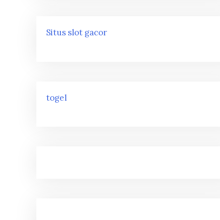
Situs slot gacor
togel