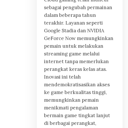
sebagai pengubah permainan
dalam beberapa tahun
terakhir. Layanan seperti
Google Stadia dan NVIDIA
GeForce Now memungkinkan
pemain untuk melakukan
streaming game melalui
internet tanpa memerlukan
perangkat keras kelas atas.
Inovasi ini telah
mendemokratisasikan akses
ke game berkualitas tinggi,
memungkinkan pemain
menikmati pengalaman
bermain game tingkat lanjut
di berbagai perangkat,