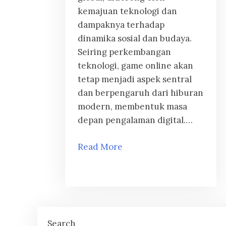
kemajuan teknologi dan
dampaknya terhadap
dinamika sosial dan budaya.
Seiring perkembangan
teknologi, game online akan
tetap menjadi aspek sentral
dan berpengaruh dari hiburan
modern, membentuk masa
depan pengalaman digital.…
Read More
Search