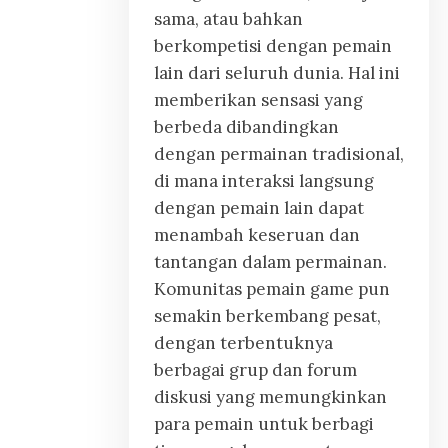
sama, atau bahkan
berkompetisi dengan pemain
lain dari seluruh dunia. Hal ini
memberikan sensasi yang
berbeda dibandingkan
dengan permainan tradisional,
di mana interaksi langsung
dengan pemain lain dapat
menambah keseruan dan
tantangan dalam permainan.
Komunitas pemain game pun
semakin berkembang pesat,
dengan terbentuknya
berbagai grup dan forum
diskusi yang memungkinkan
para pemain untuk berbagi