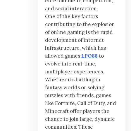
entertainment, competition,
and social interaction.
One of the key factors
contributing to the explosion
of online gaming is the rapid
development of internet
infrastructure, which has
allowed games
LPO88
to
evolve into real-time,
multiplayer experiences.
Whether it’s battling in
fantasy worlds or solving
puzzles with friends, games
like Fortnite, Call of Duty, and
Minecraft offer players the
chance to join large, dynamic
communities. These