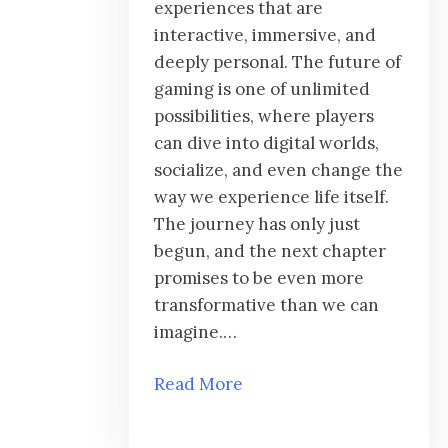
experiences that are
interactive, immersive, and
deeply personal. The future of
gaming is one of unlimited
possibilities, where players
can dive into digital worlds,
socialize, and even change the
way we experience life itself.
The journey has only just
begun, and the next chapter
promises to be even more
transformative than we can
imagine.…
Read More