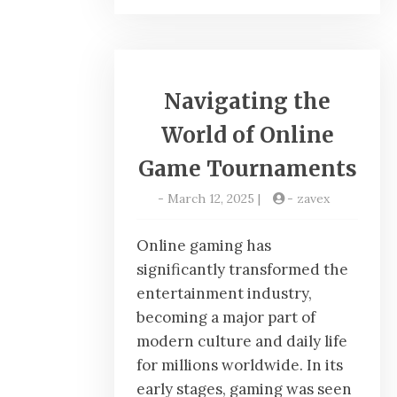
Navigating the
World of Online
Game Tournaments
-
March 12, 2025
|
-
zavex
Online gaming has
significantly transformed the
entertainment industry,
becoming a major part of
modern culture and daily life
for millions worldwide. In its
early stages, gaming was seen