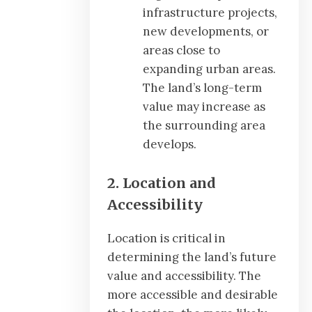
infrastructure projects,
new developments, or
areas close to
expanding urban areas.
The land’s long-term
value may increase as
the surrounding area
develops.
2.
Location and
Accessibility
Location is critical in
determining the land’s future
value and accessibility. The
more accessible and desirable