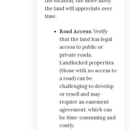
the location, the more likely
the land will appreciate over
time.
Road Access
: Verify
that the land has legal
access to public or
private roads.
Landlocked properties
(those with no access to
a road) can be
challenging to develop
or resell and may
require an easement
agreement, which can
be time-consuming and
costly.