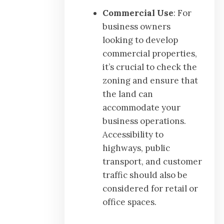
Commercial Use
: For
business owners
looking to develop
commercial properties,
it’s crucial to check the
zoning and ensure that
the land can
accommodate your
business operations.
Accessibility to
highways, public
transport, and customer
traffic should also be
considered for retail or
office spaces.