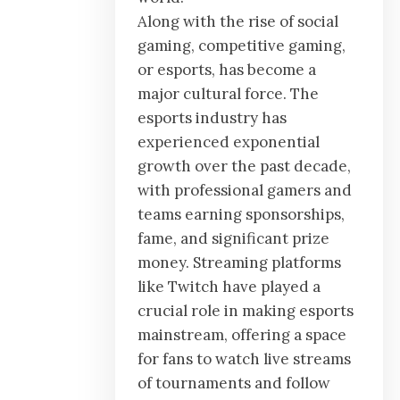
Along with the rise of social
gaming, competitive gaming,
or esports, has become a
major cultural force. The
esports industry has
experienced exponential
growth over the past decade,
with professional gamers and
teams earning sponsorships,
fame, and significant prize
money. Streaming platforms
like Twitch have played a
crucial role in making esports
mainstream, offering a space
for fans to watch live streams
of tournaments and follow