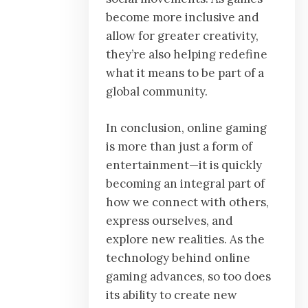
become more inclusive and
allow for greater creativity,
they’re also helping redefine
what it means to be part of a
global community.
In conclusion, online gaming
is more than just a form of
entertainment—it is quickly
becoming an integral part of
how we connect with others,
express ourselves, and
explore new realities. As the
technology behind online
gaming advances, so too does
its ability to create new